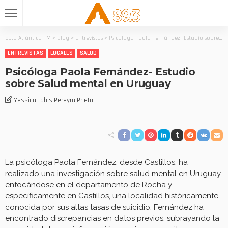
89.3 Atlántica FM
>
Blog
>
Entrevistas
>
Psicóloga Paola Fernández- Estudio sobre Salud mental en Uruguay
ENTREVISTAS
LOCALES
SALUD
Psicóloga Paola Fernández- Estudio
sobre Salud mental en Uruguay
Yessica Tahis Pereyra Prieto
La psicóloga Paola Fernández, desde Castillos, ha
realizado una investigación sobre salud mental en Uruguay,
enfocándose en el departamento de Rocha y
específicamente en Castillos, una localidad históricamente
conocida por sus altas tasas de suicidio. Fernández ha
encontrado discrepancias en datos previos, subrayando la