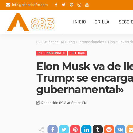
info@atlanticafm.com
INICIO
GRILLA
SECCI
89.3 Atlántica FM
>
Blog
>
Internacionales
>
Elon Musk va d
INTERNACIONALES
POLITICAS
Elon Musk va de ll
Trump: se encargar
gubernamental»
Redacción 89.3 Atlántica FM