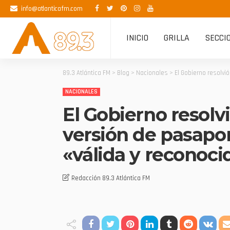
info@atlanticafm.com
INICIO
GRILLA
SECCI
89.3 Atlántica FM
>
Blog
>
Nacionales
>
El Gobierno resolvió
NACIONALES
El Gobierno resolvió
versión de pasapor
«válida y reconoci
Redacción 89.3 Atlántica FM