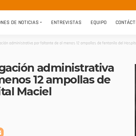
ONES DE NOTICIAS
ENTREVISTAS
EQUIPO
CONTÁCT
gación administrativa por faltante de al menos 12 ampollas de fentanilo del Hospit
igación administrativa
 menos 12 ampollas de
tal Maciel