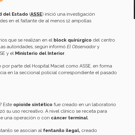
d del Estado
(
ASSE
) inició una investigación
des en el faltante de al menos 12 ampollas
rios que se realizan en el
block quirúrgico
del centro
 las autoridades, según informó
El Observador
y
SSE y el
Ministerio del Interior
.
nto por parte del Hospital Maciel como ASSE, en forma
cia en la seccional policial correspondiente el pasado
l? Este
opioide sintético
fue
creado en un laboratorio
 su uso recreativo. A nivel clínico se receta para
de una operación o con
cáncer terminal
.
tanilo se asocian al
fentanilo ilegal,
creado