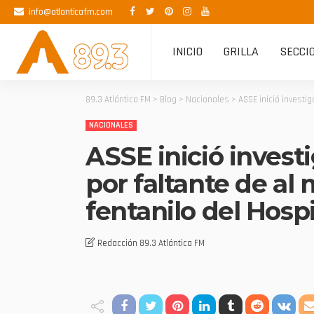
info@atlanticafm.com
INICIO
GRILLA
SECCI
89.3 Atlántica FM
>
Blog
>
Nacionales
>
ASSE inició investi
NACIONALES
ASSE inició invest
por faltante de al
fentanilo del Hospi
Redacción 89.3 Atlántica FM