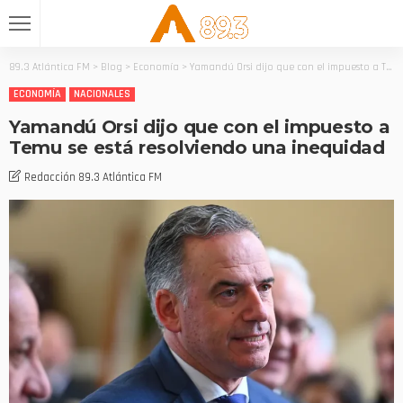
89.3 Atlántica FM
>
Blog
>
Economía
>
Yamandú Orsi dijo que con el impuesto a Temu se está resolviendo una inequidad
ECONOMÍA
NACIONALES
Yamandú Orsi dijo que con el impuesto a
Temu se está resolviendo una inequidad
Redacción 89.3 Atlántica FM