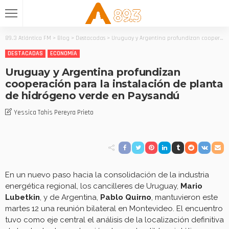
89.3 Atlántica FM
>
Blog
>
Destacadas
>
Uruguay y Argentina profundizan cooperación para la instalación de planta de hidrógeno verde en Paysandú
DESTACADAS
ECONOMÍA
Uruguay y Argentina profundizan
cooperación para la instalación de planta
de hidrógeno verde en Paysandú
Yessica Tahis Pereyra Prieto
En un nuevo paso hacia la consolidación de la industria
energética regional, los cancilleres de Uruguay,
Mario
Lubetkin
, y de Argentina,
Pablo Quirno
, mantuvieron este
martes 12 una reunión bilateral en Montevideo. El encuentro
tuvo como eje central el análisis de la localización definitiva