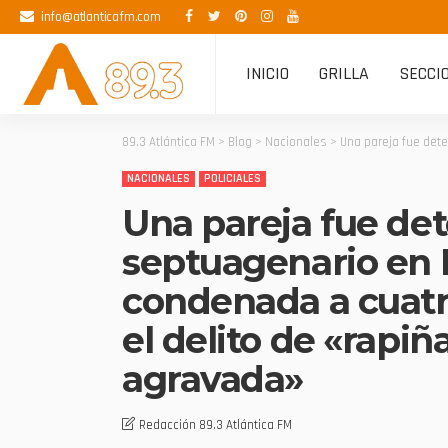
info@atlanticafm.com
INICIO
GRILLA
SECCI
89.3 Atlántica FM
>
Blog
>
Nacionales
>
Una pareja fue dete
NACIONALES
POLICIALES
Una pareja fue det
septuagenario en 
condenada a cuatr
el delito de «rapi
agravada»
Redacción 89.3 Atlántica FM