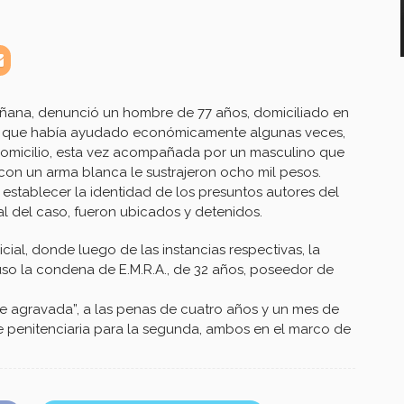
mañana, denunció un hombre de 77 años, domiciliado en
 la que había ayudado económicamente algunas veces,
omicilio, esta vez acompañada por un masculino que
 con un arma blanca le sustrajeron ocho mil pesos.
ó establecer la identidad de los presuntos autores del
cal del caso, fueron ubicados y detenidos.
cial, donde luego de las instancias respectivas, la
uso la condena de E.M.R.A., de 32 años, poseedor de
te agravada”, a las penas de cuatro años y un mes de
de penitenciaria para la segunda, ambos en el marco de