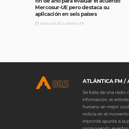
fin de año para evaluar el acuerdo
Mercosur-UE pero destaca su
aplicación en seis países
Redacción 89.3 Atlántica FM
ATLÁNTICA FM / 
Se trata de una radio
información, el entrete
humano en mejor ciuda
noticia en el momento
impronta apunta a la p
promoviendo eventos y 