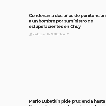
Condenan a dos años de penitenciarí
a un hombre por suministro de
estupefacientes en Chuy
Redacción 89.3 Atlántica FM
Mario Lubetkin pide prudencia hasta