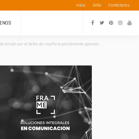
Inicio
Grilla
Contáctenos
ENOS
 prisión por el delito de «rapiña especialmente agravada»