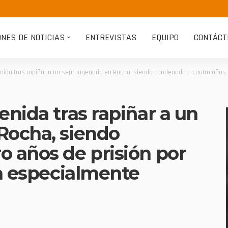
ONES DE NOTICIAS
ENTREVISTAS
EQUIPO
CONTÁCT
nida tras rapiñar a un septuagenario en Rocha, siendo condenada a cuatro años de
enida tras rapiñar a un
Rocha, siendo
o años de prisión por
ña especialmente