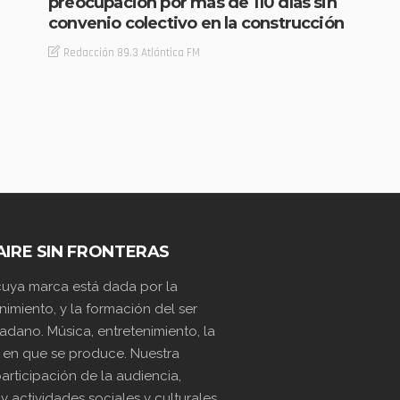
preocupación por más de 110 días sin
convenio colectivo en la construcción
Redacción 89.3 Atlántica FM
AIRE SIN FRONTERAS
 cuya marca está dada por la
nimiento, y la formación del ser
dano. Música, entretenimiento, la
 en que se produce. Nuestra
articipación de la audiencia,
actividades sociales y culturales.