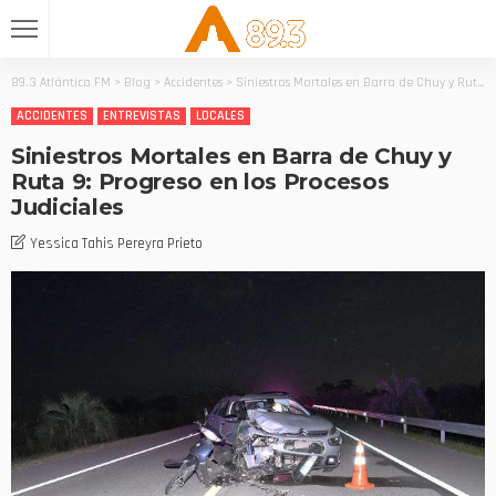
89.3 Atlántica FM
>
Blog
>
Accidentes
>
Siniestros Mortales en Barra de Chuy y Ruta 9: Progreso en los Procesos Judiciales
ACCIDENTES
ENTREVISTAS
LOCALES
Siniestros Mortales en Barra de Chuy y
Ruta 9: Progreso en los Procesos
Judiciales
Yessica Tahis Pereyra Prieto