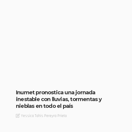
Inumet pronostica una jornada
inestable con lluvias, tormentas y
nieblas en todo el país
Yessica Tahis Pereyra Prieto