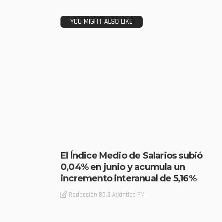
YOU MIGHT ALSO LIKE
El Índice Medio de Salarios subió
0,04% en junio y acumula un
incremento interanual de 5,16%
Redacción 89.3 Atlántica FM