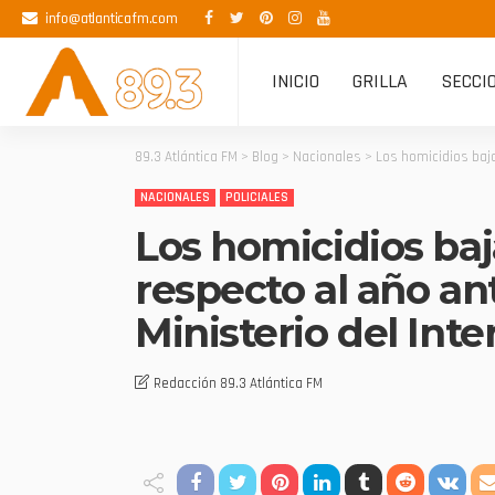
info@atlanticafm.com
INICIO
GRILLA
SECCI
89.3 Atlántica FM
>
Blog
>
Nacionales
>
Los homicidios baja
NACIONALES
POLICIALES
Los homicidios ba
respecto al año an
Ministerio del Inte
Redacción 89.3 Atlántica FM