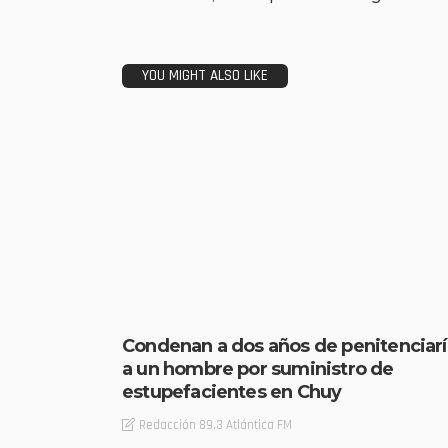
YOU MIGHT ALSO LIKE
Condenan a dos años de penitenciarí
a un hombre por suministro de
estupefacientes en Chuy
Redacción 89.3 Atlántica FM