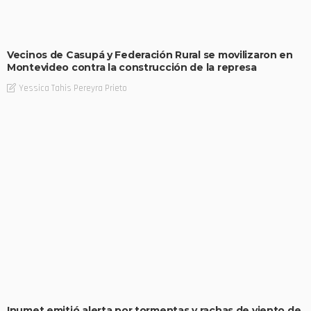
Vecinos de Casupá y Federación Rural se movilizaron en
Montevideo contra la construcción de la represa
Yessica Tahis Pereyra Prieto
Inumet emitió alerta por tormentas y rachas de viento de