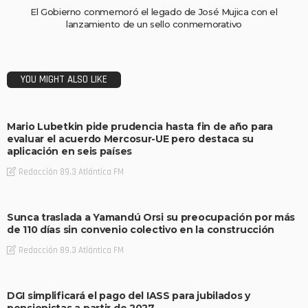
El Gobierno conmemoró el legado de José Mujica con el
lanzamiento de un sello conmemorativo
YOU MIGHT ALSO LIKE
Mario Lubetkin pide prudencia hasta fin de año para
evaluar el acuerdo Mercosur-UE pero destaca su
aplicación en seis países
Redacción 89.3 Atlántica FM
Sunca traslada a Yamandú Orsi su preocupación por más
de 110 días sin convenio colectivo en la construcción
Redacción 89.3 Atlántica FM
DGI simplificará el pago del IASS para jubilados y
pensionistas a partir de 2027