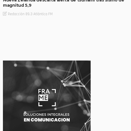
Nueva Zelanda descarta alerta de tsunami tras sismo de
magnitud 5,9
Redacción 89.3 Atlántica FM