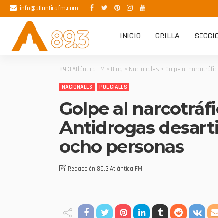
info@atlanticafm.com
INICIO
GRILLA
SECCI
89.3 Atlántica FM
>
Blog
>
Nacionales
>
Golpe al narcotráfi
NACIONALES
POLICIALES
Golpe al narcotráf
Antidrogas desarti
ocho personas
Redacción 89.3 Atlántica FM