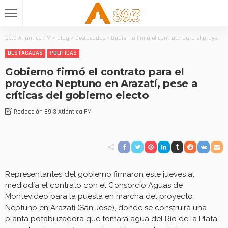
89.3 Atlántica FM
>
Blog
>
Destacadas
>
Gobierno firmó el contrato para el proyecto Neptuno en Arazatí, pese a críticas del gobierno electo
DESTACADAS
POLITICAS
Gobierno firmó el contrato para el
proyecto Neptuno en Arazatí, pese a
críticas del gobierno electo
Redacción 89.3 Atlántica FM
Representantes del gobierno firmaron este jueves al
mediodía el contrato con el Consorcio Aguas de
Montevideo para la puesta en marcha del proyecto
Neptuno en Arazatí (San José), donde se construirá una
planta potabilizadora que tomará agua del Río de la Plata