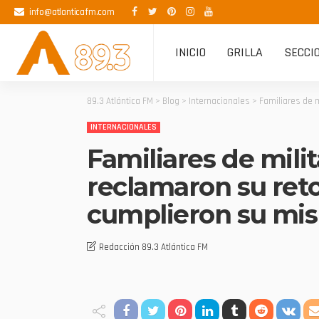
info@atlanticafm.com
INICIO
GRILLA
SECCI
89.3 Atlántica FM
>
Blog
>
Internacionales
>
Familiares de 
INTERNACIONALES
Familiares de mili
reclamaron su ret
cumplieron su mis
Redacción 89.3 Atlántica FM