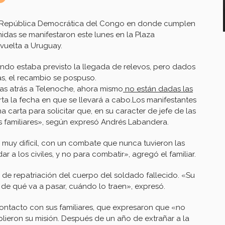
la República Democrática del Congo en donde cumplen
idas se manifestaron este lunes en la Plaza
vuelta a Uruguay.
ando estaba previsto la llegada de relevos, pero dados
das, el recambio se pospuso.
as atrás a Telenoche, ahora mismo
no están dadas las
erta la fecha en que se llevará a cabo.Los manifestantes
a carta para solicitar que, en su caracter de jefe de las
 familiares», según expresó Andrés Labandera.
uy difícil, con un combate que nunca tuvieron las
r a los civiles, y no para combatir», agregó el familiar.
 de repatriación del cuerpo del soldado fallecido. «Su
de qué va a pasar, cuándo lo traen», expresó.
ntacto con sus familiares, que expresaron que «no
lieron su misión. Después de un año de extrañar a la