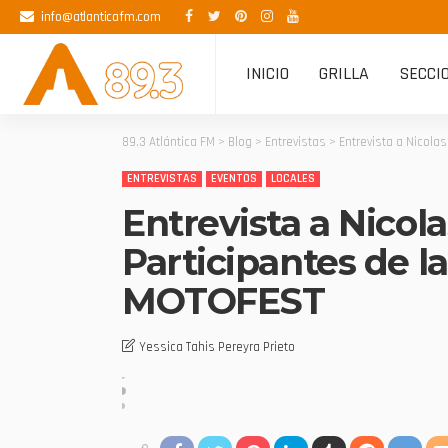
info@atlanticafm.com
INICIO
GRILLA
SECCI
89.3 Atlántica FM
>
Blog
>
Entrevistas
>
Entrevista a Nicola
ENTREVISTAS
EVENTOS
LOCALES
Entrevista a Nicola
Participantes de l
MOTOFEST
Yessica Tahis Pereyra Prieto