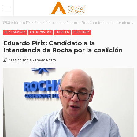
89.3 Atlántica FM
>
Blog
>
Destacadas
>
Eduardo Píriz: Candidato a la Intendencia de Rocha por la coalición
DESTACADAS
ENTREVISTAS
LOCALES
POLITICAS
Eduardo Píriz: Candidato a la
Intendencia de Rocha por la coalición
Yessica Tahis Pereyra Prieto