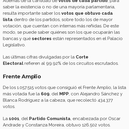
Además de la cantidad de
votos de cada partido
, para
saber la existencia o no de una mayoría parlamentaria,
resulta importante saber los
votos que obtuvo cada
lista
dentro de los partidos, sobre todo los de mayor
votación, que cuentan con internas más reñidas. De este
modo, se puede saber quiénes son los que ocuparán las
bancas y qué
sectores
están representados en el Palacio
Legislativo.
Las últimas cifras divulgadas por la
Corte
Electoral
refieren al 99.92% de los circuitos escrutados.
Frente Amplio
De los 1.057.515 votos que consiguió el Frente Amplio, la lista
más votada fue la
609
, del
MPP
, con Alejandro Sánchez y
Blanca Rodríguez a la cabeza, que recolectó 434.377
votos.
La
1001
, del
Partido Comunista
, encabezada por Oscar
Andrade y Constanza Moreira, obtuvo 126.502 votos.