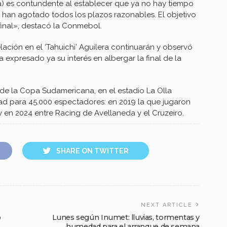
ra) es contundente al establecer que ya no hay tiempo
se han agotado todos los plazos razonables. El objetivo
 final», destacó la Conmebol.
ación en el ‘Tahuichi’ Aguilera continuarán y observó
 expresado ya su interés en albergar la final de la
 de la Copa Sudamericana, en el estadio La Olla
d para 45.000 espectadores: en 2019 la que jugaron
y en 2024 entre Racing de Avellaneda y el Cruzeiro.
SHARE ON TWITTER
NEXT ARTICLE
o
Lunes según Inumet: lluvias, tormentas y
humedad para el arranque de semana