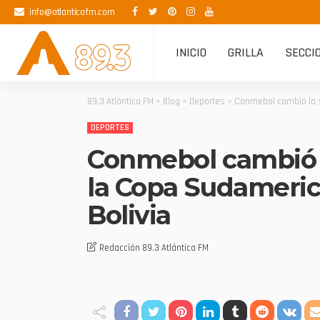
info@atlanticafm.com
INICIO
GRILLA
SECCI
89.3 Atlántica FM
>
Blog
>
Deportes
>
Conmebol cambió la se
DEPORTES
Conmebol cambió la
la Copa Sudameric
Bolivia
Redacción 89.3 Atlántica FM