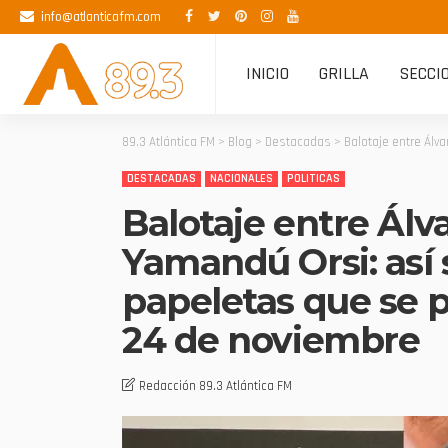
info@atlanticafm.com
INICIO
GRILLA
SECCI
89.3 Atlántica FM
>
Blog
>
Destacadas
>
Balotaje entre Álv
DESTACADAS
NACIONALES
POLITICAS
Balotaje entre Álv
Yamandú Orsi: así 
papeletas que se p
24 de noviembre
Redacción 89.3 Atlántica FM