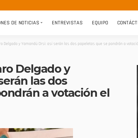
ONES DE NOTICIAS
ENTREVISTAS
EQUIPO
CONTÁCT
aro Delgado y Yamandú Orsi: así serán las dos papeletas que se pondrán a votaci
aro Delgado y
serán las dos
ondrán a votación el