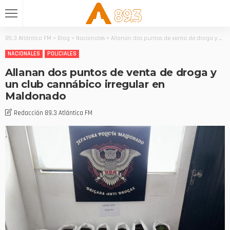
89.3 Atlántica FM
>
Blog
>
Nacionales
>
Allanan dos puntos de venta de droga y un club cannábico irregular en Maldonado
NACIONALES
POLICIALES
Allanan dos puntos de venta de droga y
un club cannábico irregular en
Maldonado
Redacción 89.3 Atlántica FM