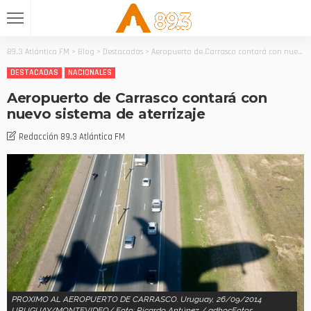
89.3 Atlántica FM
>
Blog
>
Destacadas
>
Aeropuerto de Carrasco contará con nuevo sistema de aterrizaje
DESTACADAS
NACIONALES
Aeropuerto de Carrasco contará con
nuevo sistema de aterrizaje
Redacción 89.3 Atlántica FM
PROXIMO AL AEROPUERTO DE CARRASCO. Uruguay, 26/09/2014
URUGUAY/MONTEVIDEO/ Foto: Ricardo Antúnez / adhocFotos